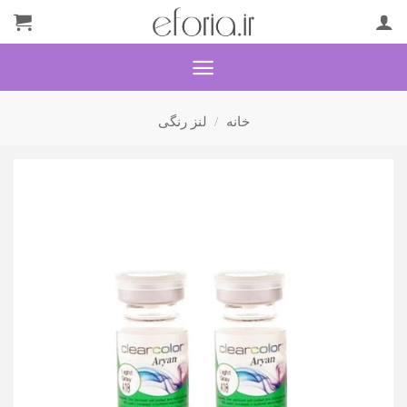
Ski
t
conten
خانه
/
لنز رنگی