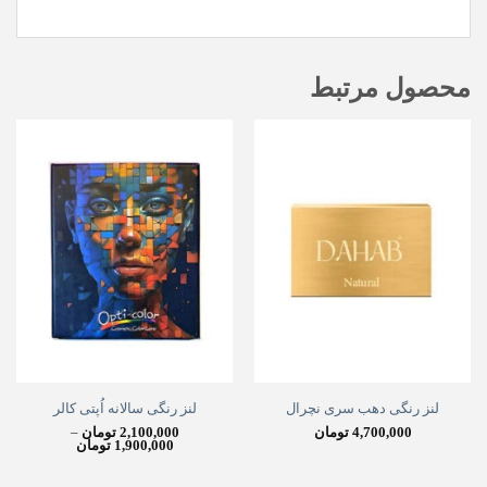
محصول مرتبط
لنز رنگی دهب سری نچرال
لنز رنگی سالانه اُپتی کالر
4,700,000
تومان
2,100,000
تومان
–
Price
1,900,000
تومان
range:
900,000
through