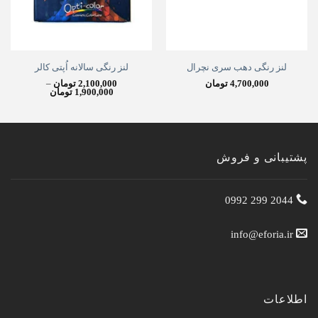
لنز رنگی دهب سری نچرال
لنز رنگی سالانه اُپتی کالر
4,700,000
تومان
2,100,000
تومان
–
Price
1,900,000
تومان
range:
900,000
through
2,100,000 تومان
پشتیبانی و فروش
2044 299 0992
info@eforia.ir
اطلاعات