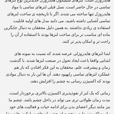
هایدروژل است. لنزهای سیلیکون هایدروژل جدیدترین نوع لنزهای
تماسی در حال حاضر است. نسل قبلی لنزهای تماسی با مواد
هایدروژل تنها ساخته می شدند. اگر با تاریخچه ی ساخت لنزهای
تماسی آشنایی داشته باشید، می دانید مدل های اولیه قابلیت
استفاده ی زیادی نداشتند. به همین دلیل محققان به دنبال جایگزین
ماده ای مناسب تر برای ساخت لنزها بودند تا استفاده از آن را
راحت تر و امکان پذیر تر کنند.
ابتدا لنزهای هایدروژلی عرضه شدند که نسبت به نمونه های
ابتدایی واقعا باعث ایجاد تحول در صنعت لنزها شدند. با گذشت
زمان و پیشرفت علم، محققان به این فکز افتادن که باز هم
عملکرد لنزهای تماسی رابهبود دهند. آن ها این بار به دنبال موادی
بودند که اکسیژن رسانی به چشم را افزایش دهند.
زمانی که یک لنز از نفوذپذیری اکسیژن بالاتری برخوردار است،
مدت زمان طولانی تری می تواند در داخل چشم باشد. چشم ما
نیز مانند دیگر اعضای بدن برای ادامه حیات و فعالیت های خود
نیاز به اکسیژن دارد. متخصصان چشم لنزهای سیلیکون هایدروژل