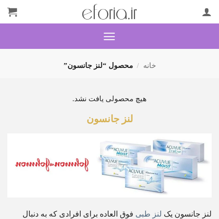
Ski
t
conten
خانه
/
محصول “لنز جانسون”
هیچ محصولی یافت نشد.
لنز جانسون
لنز جانسون یک
لنز طبی
فوق العاده برای افرادی که به دنبال